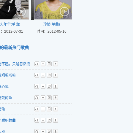
火年华(单曲)
珍惜(单曲)
：2012-07-31
时间：2012-05-16
的最新热门歌曲
对不起，只是忽然很
听
播
歌
下
我唱啦啦啦
听
播
歌
下
失心疯
听
播
歌
下
淹死的鱼
听
播
歌
下
街角
听
播
歌
下
小聪明舞曲
听
播
歌
下
入戏