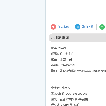
加入收藏
歌曲下载
小朋友 歌词
歌手:李宇春
所属专辑：李宇春
歌曲:小朋友 mp3
小朋友 李宇春歌词
歌词出处:5nd音乐网https://www.5nd.com/tin
李宇春 - 小朋友
紫.ｓè制作 QQ：253057646
用黑白看整个世界 最单纯颜色
绿草地 天蓝色 纸飞机过