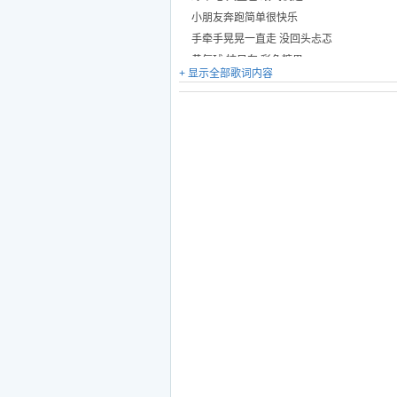
小朋友奔跑简单很快乐
手牵手晃晃一直走 没回头忐忑
黄气球 桔风车 彩色糖果
+ 显示全部歌词内容
云淡风轻触摸
就叫我小朋友 只想是小朋友
至少还坦白勇敢执着执着
就叫我小朋友 还是那小朋友
计算器不会快乐
越长大视力变越弱 朦上了灰色
分不明 看不清 因为生活
慢慢会少了感动和儿歌
钢琴依旧是黑白色 没犹豫罗嗦
弹琴话 唱情歌 没放弃过
纯粹的活一活
就叫我小朋友 只想是小朋友
有时比大人还要执着执着
就叫我小朋友 还是那小朋友
快乐的心安理得