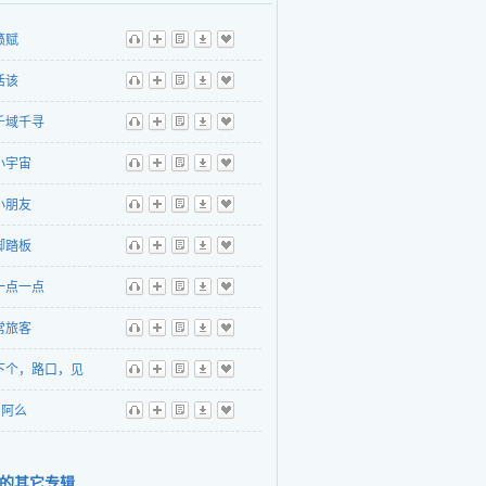
籁赋
听
播
歌
下
收
活该
听
播
歌
下
收
千域千寻
听
播
歌
下
收
小宇宙
听
播
歌
下
收
小朋友
听
播
歌
下
收
脚踏板
听
播
歌
下
收
一点一点
听
播
歌
下
收
常旅客
听
播
歌
下
收
下个，路口，见
听
播
歌
下
收
阿么
听
播
歌
下
收
的其它专辑