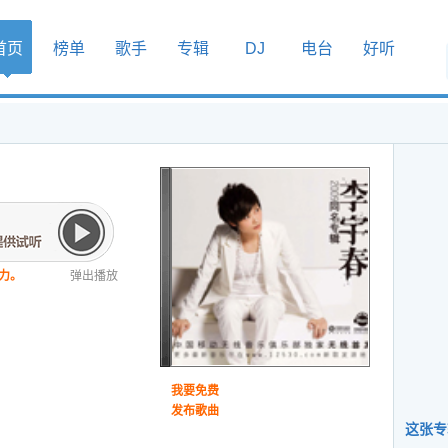
首页
榜单
歌手
专辑
DJ
电台
好听
力。
弹出播放
我要免费
发布歌曲
这张专