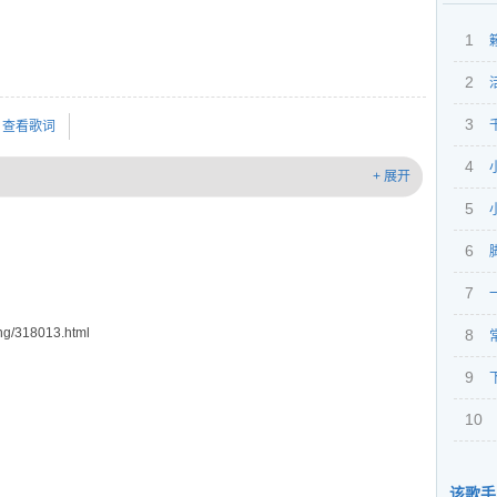
1
2
3
查看歌词
4
+ 展开
5
6
7
g/318013.html
8
9
10
该歌手