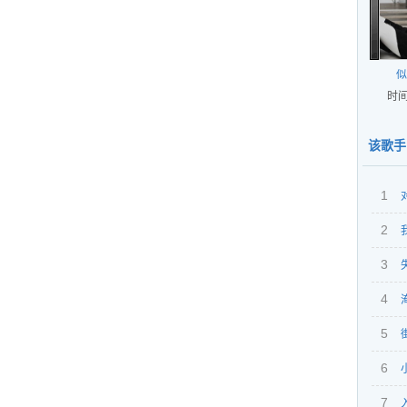
似
时间
该歌手
1
2
想你
3
4
5
6
7