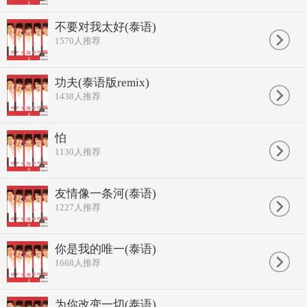
不要对我太好(泰语)
1570
人推荐
功夫(泰语版remix)
1438
人推荐
怕
1130
人推荐
友情像一条河(泰语)
1227
人推荐
你是我的唯一(泰语)
1668
人推荐
为你改变一切(泰语)