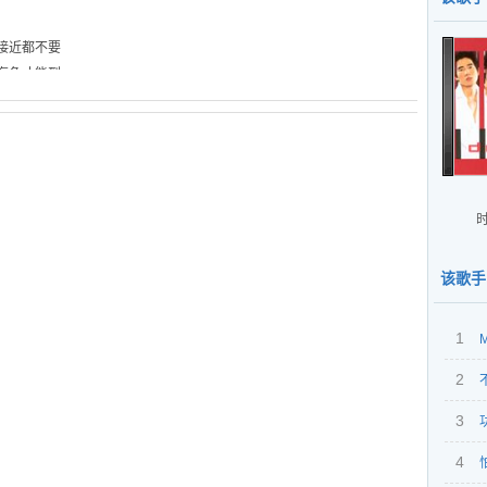
是接近都不要
涯海角才能到
时
该歌手
1
2
NOT
文插
3
4