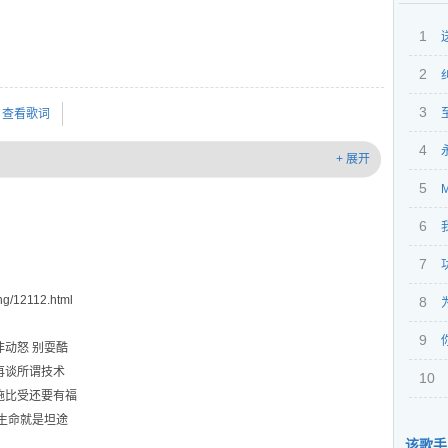
1
2
3
查看歌词
4
+ 展开
5
6
7
g/12112.html
8
9
非动怒 别耍酷
再谈所谓技术
10
施比受还要有福
 生命就是坦途
该歌手