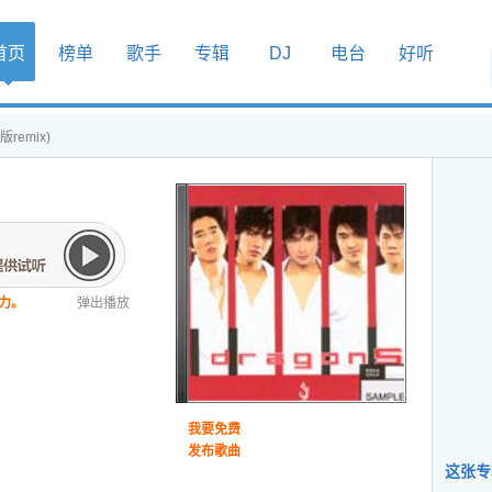
首页
榜单
歌手
专辑
DJ
电台
好听
remix)
力。
弹出播放
我要免费
发布歌曲
这张专