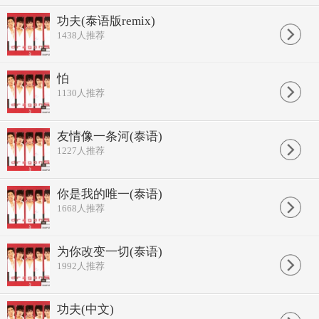
功夫(泰语版remix)
1438
人推荐
怕
1130
人推荐
友情像一条河(泰语)
1227
人推荐
你是我的唯一(泰语)
1668
人推荐
为你改变一切(泰语)
1992
人推荐
功夫(中文)