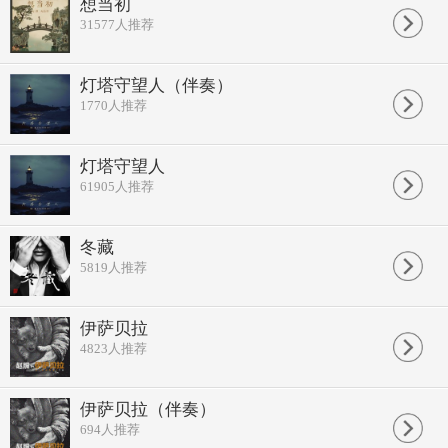
这里没有真相
想当初
我只知道我要欣赏
31577
人推荐
小泽 玛莉亚
我不知道为什么
这就是真相
灯塔守望人（伴奏）
不必计较对或错
1770
人推荐
谐和才是新生活
我不知道为什么
麻木的娱乐
不必计较对或错
灯塔守望人
谐和奔向新生活
61905
人推荐
谐和奔向新生活
谐和奔向新生活
谐和奔向新生活
冬藏
谐和奔向牺牲
5819
人推荐
伊萨贝拉
4823
人推荐
伊萨贝拉（伴奏）
694
人推荐