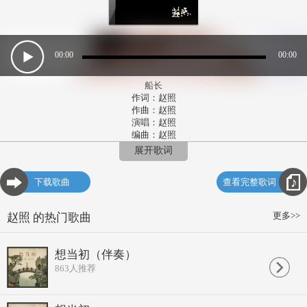
00:00
00:00
船长
作词：赵照
作曲：赵照
演唱：赵照
编曲：赵照
一个船长被逮捕了
展开歌词
表示遗憾 要低调
一个领导来到这里
下载歌曲
查看完整歌词
她亲善 她友好
我不知道为什么
这就是真相
更多>>
赵照 的热门歌曲
我只知道我得爱你
亲爱的 别啰嗦
又一个村长被逮捕了
想当初（伴奏）
他委屈 继续低调
863
人推荐
又一个女人来到中国
女主角她很屌
不必知道为什么