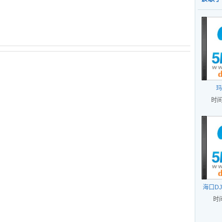
舞）
专用
电音
大战
玛
时间
海口DJ
时间