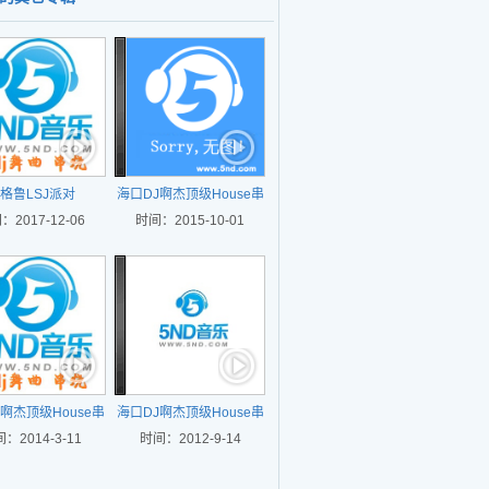
包厢上头气氛CLUB
【乐鼓】巴西MC口水
大碟
超爽电音House专辑
格鲁LSJ派对
海口DJ啊杰顶级House串
：2017-12-06
时间：2015-10-01
烧
啊杰顶级House串
海口DJ啊杰顶级House串
：2014-3-11
烧 2014年
时间：2012-9-14
烧