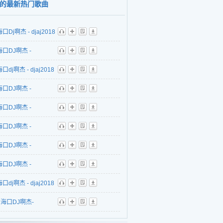
的最新热门歌曲
口Dj啊杰 - djaj2018
听
播
歌
下
心打造本色VS百大欧
海口DJ啊杰 -
听
播
歌
下
店榜单性感跳舞
j2018年精心打造青春
口dj啊杰 - djaj2018
听
播
歌
下
_MASH UP
东海岸迷幻夏日风情
造苏荷风格沙滩【世
海口DJ啊杰 -
听
播
歌
下
se魅音专辑
开场】欢快节萨克斯
j2018年首张东海岸风
海口DJ啊杰 -
听
播
歌
下
跳舞House派对
春夏日沙滩萨克斯狂
j2018年本色酒吧夜店
海口DJ啊杰 -
听
播
歌
下
use热舞派对
烧吧 激情的青春II）
j2018年精心打造玛格
海口DJ啊杰 -
听
播
歌
下
超舒服炫音精选系列
店午夜迷幻电音动感
j2018年玛格鲁夜店v88
海口DJ啊杰 -
听
播
歌
下
溜冰ElectroHouse
气氛House漂移动感
j2018年精心打造激情
口dj啊杰 - djaj2018
听
播
歌
下
专辑
专辑
夜店007名曲社会摇
打造世纪酒吧风格全
海口DJ啊杰-
听
播
歌
下
热舞CLUB专辑
（今夜一起疯狂跳
j2017年顶级打造上头