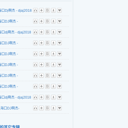
口Dj啊杰 - djaj2018
听
播
歌
下
收
心打造本色VS百大欧
海口DJ啊杰 -
听
播
歌
下
收
店榜单性感跳舞
j2018年精心打造青春
口dj啊杰 - djaj2018
听
播
歌
下
收
_MASH UP
东海岸迷幻夏日风情
造苏荷风格沙滩【世
海口DJ啊杰 -
听
播
歌
下
收
se魅音专辑
开场】欢快节萨克斯
j2018年首张东海岸风
海口DJ啊杰 -
听
播
歌
下
收
跳舞House派对
春夏日沙滩萨克斯狂
j2018年本色酒吧夜店
海口DJ啊杰 -
听
播
歌
下
收
use热舞派对
烧吧 激情的青春II）
j2018年精心打造玛格
海口DJ啊杰 -
听
播
歌
下
收
超舒服炫音精选系列
店午夜迷幻电音动感
j2018年玛格鲁夜店v88
海口DJ啊杰 -
听
播
歌
下
收
溜冰ElectroHouse
气氛House漂移动感
j2018年精心打造激情
口dj啊杰 - djaj2018
听
播
歌
下
收
专辑
专辑
夜店007名曲社会摇
打造世纪酒吧风格全
海口DJ啊杰-
听
播
歌
下
收
热舞CLUB专辑
（今夜一起疯狂跳
j2017年顶级打造上头
的其它专辑