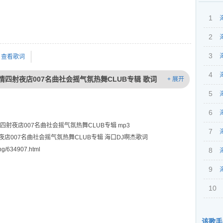
1
海
2
年精
韩夜
3
dja
海
查看歌词
EDM
无限
4
年打
打造激情四射夜店007名曲社会摇气氛热舞CLUB专辑 歌词
+ 展开
Hou
界杯
5
dja
风情
情青
6
dja
造激情四射夜店007名曲社会摇气氛热舞CLUB专辑 mp3
欢Ho
（燃
7
dja
四射夜店007名曲社会摇气氛热舞CLUB专辑 海口DJ啊杰歌词
g/634907.html
串烧
鲁夜
8
dja
节奏冰
包厢
9
dja
海
魅音
跳舞
四射
10
跨年
气氛
中文
dja
该歌手