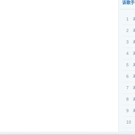
该歌手
1
海
2
年精
韩夜
3
dja
海
EDM
无限
4
年打
Hou
界杯
5
dja
风情
情青
6
dja
欢Ho
（燃
7
dja
串烧
鲁夜
8
dja
节奏冰
包厢
9
dja
海
魅音
跳舞
四射
10
跨年
气氛
中文
dja