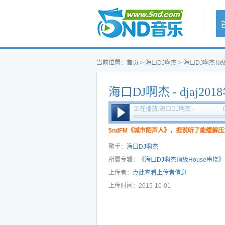
首页
当前位置：
首页
>
海口DJ啊杰
>
海口DJ啊杰顶级
海口DJ啊杰 - djaj2
激情四射夜店007名
正在播放:海口DJ啊杰 -
djaj2018年精心打造激情四
热舞CLUB专辑
射夜店007名曲社会摇气氛
5ndFM《城市陌声人》，据说听了能缓解压
热舞CLUB专辑
歌手：
海口DJ啊杰
所属专辑：
《海口DJ啊杰顶级House串烧》
上传者：
点此查看上传者信息
上传时间：2015-10-01