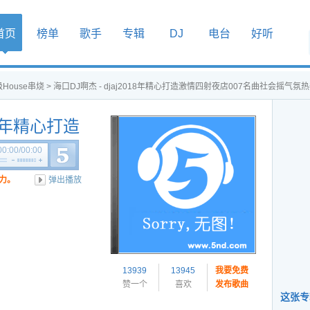
首页
榜单
歌手
专辑
DJ
电台
好听
House串烧
> 海口DJ啊杰 - djaj2018年精心打造激情四射夜店007名曲社会摇气氛
018年精心打造
曲社会摇气氛
00:00
/
00:00
力。
弹出播放
13939
13945
我要免费
赞一个
喜欢
发布歌曲
这张专