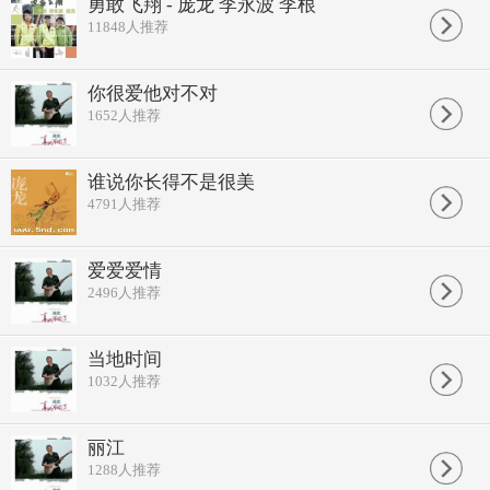
勇敢飞翔 - 庞龙 李永波 李根
在我心中你最美
11848
人推荐
你很爱他对不对
1652
人推荐
谁说你长得不是很美
4791
人推荐
爱爱爱情
2496
人推荐
当地时间
1032
人推荐
丽江
1288
人推荐