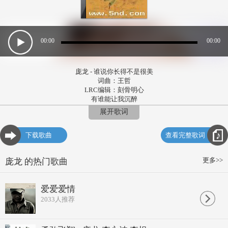
00:00
00:00
庞龙 - 谁说你长得不是很美
词曲：王哲
LRC编辑：刻骨明心
有谁能让我沉醉
像春风轻轻飞
展开歌词
但是你却让我醉
只不过清水一杯
下载歌曲
查看完整歌词
有谁能让我喝醉
忍不住掉眼泪
但是你却让我醉
更多>>
庞龙 的热门歌曲
我心中的珍贵
谁说你长得不是很美
除了你我不再爱谁
爱爱爱情
等头发白了迎着余辉
2033
人推荐
那天该有多明媚
谁说你长得不是很美
一辈子我都和你约会
等到眼花了再慢慢回味