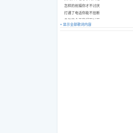
怎样的祝福你才不讨厌
打通了电话你能不挂断
去年的今天我们面对面
+ 显示全部歌词内容
幸福的感觉象是通了电
冬天的来临
爱情到了终点
留下我一个人细诉从前
一把剪刀将一切都割断
一句再见说的那么简单
那怕是一句怜悯的谎言
我模糊了视线
不让我想你身边少了你的呼吸
不让我爱你剥夺思念的权力
你笑着拒绝
转身以后
一句生日快乐都不能提起
不让我想你身边少了你的呼吸（我爱你）
不让我爱你剥夺思念的权力（我想你）