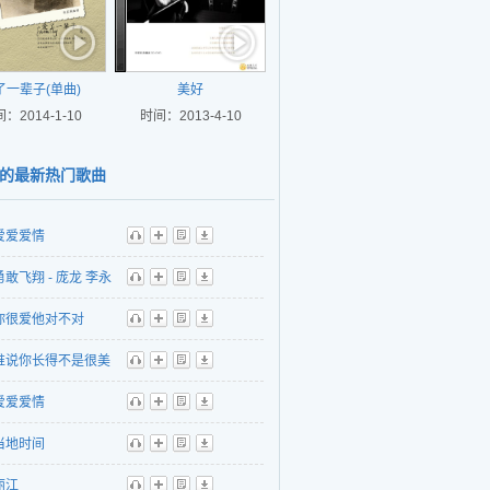
了一辈子(单曲)
美好
：2014-1-10
时间：2013-4-10
的最新热门歌曲
爱爱爱情
听
播
歌
下
勇敢飞翔 - 庞龙 李永
听
播
歌
下
李根
你很爱他对不对
听
播
歌
下
谁说你长得不是很美
听
播
歌
下
爱爱爱情
听
播
歌
下
当地时间
听
播
歌
下
丽江