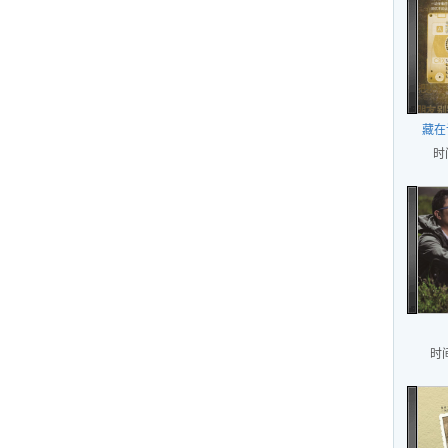
藏在
时
时间