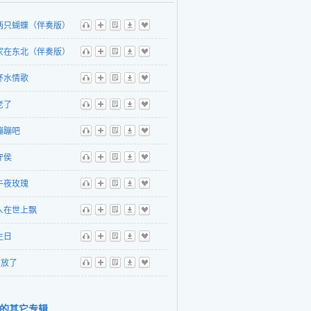
两只蝴蝶（伴奏版）
听
播
歌
下
收
家在东北（伴奏版）
听
播
歌
下
收
杯水情歌
听
播
歌
下
收
老了
听
播
歌
下
收
蹦蹦吧
听
播
歌
下
收
守侯
听
播
歌
下
收
午夜玫瑰
听
播
歌
下
收
人在世上飘
听
播
歌
下
收
生日
听
播
歌
下
收
放了
听
播
歌
下
收
的其它专辑