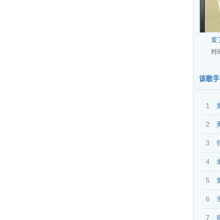
爱
时间
该歌手
1
2
3
波 
4
5
6
7