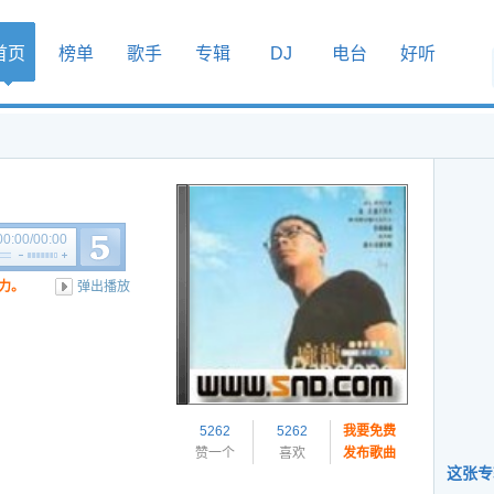
首页
榜单
歌手
专辑
DJ
电台
好听
00:00
/
00:00
力。
弹出播放
5262
5262
我要免费
赞一个
喜欢
发布歌曲
这张专