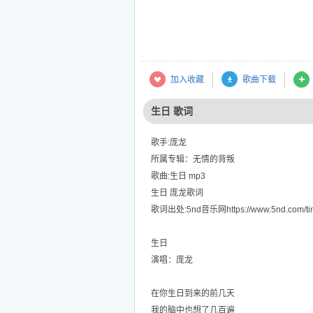
加入收藏
歌曲下载
生日 歌词
歌手:庞龙
所属专辑：无情的背叛
歌曲:生日 mp3
生日 庞龙歌词
歌词出处:5nd音乐网https://www.5nd.com/tin
生日
演唱：庞龙
在你生日到来的前几天
我的脑中也想了几百遍