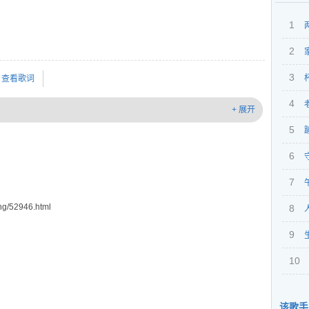
1
2
3
查看歌词
4
+ 展开
5
6
7
g/52946.html
8
9
10
该歌手