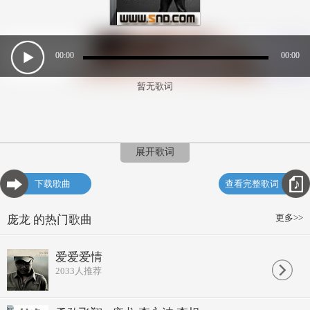
00:00
00:00
暂无歌词
展开歌词
下载歌曲
查看完整歌词
更多>>
庞龙 的热门歌曲
爱爱爱情
2033
人推荐