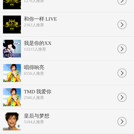
1276
人推荐
和你一样 LIVE
2362
人推荐
我是你的XX
13215
人推荐
唱得响亮
6556
人推荐
TMD 我爱你
2580
人推荐
皇后与梦想
5194
人推荐