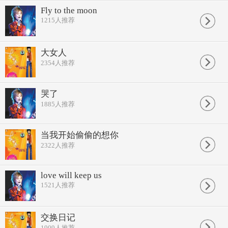
Fly to the moon
1215
人推荐
大女人
2354
人推荐
哭了
1885
人推荐
当我开始偷偷的想你
2322
人推荐
love will keep us
1521
人推荐
交换日记
1909
人推荐