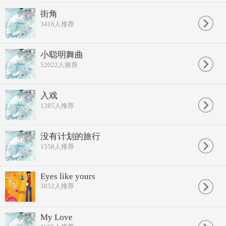
街角
3416
人推荐
小聪明舞曲
52022
人推荐
入戏
1285
人推荐
没有计划的旅行
1558
人推荐
Eyes like yours
3852
人推荐
My Love