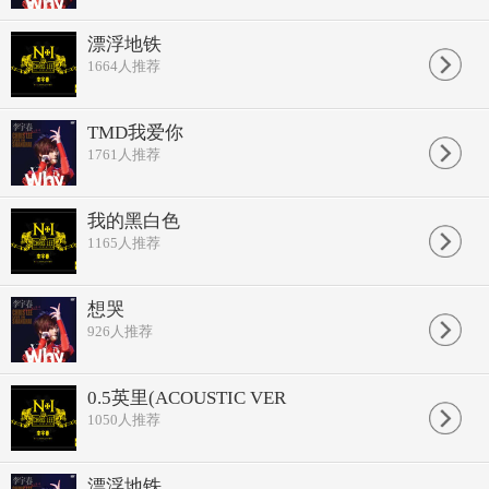
漂浮地铁
1664
人推荐
TMD我爱你
1761
人推荐
我的黑白色
1165
人推荐
想哭
926
人推荐
0.5英里(ACOUSTIC VER
1050
人推荐
漂浮地铁