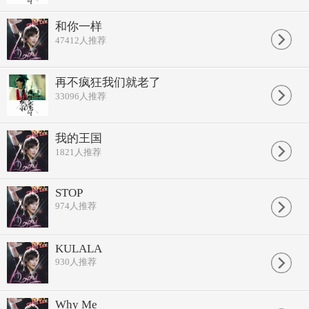
和你一样
47412
人推荐
再不疯狂我们就老了
33096
人推荐
我的王国
1821
人推荐
STOP
974
人推荐
KULALA
930
人推荐
Why Me