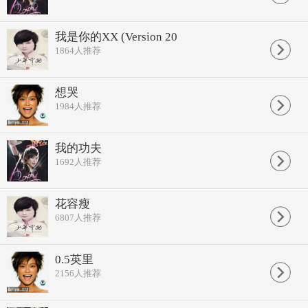
我是你的XX (Version 20
1864
人推荐
想哭
1984
人推荐
我的功夫
1692
人推荐
花容瘦
6807
人推荐
0.5英里
2156
人推荐