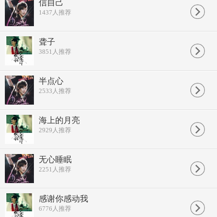
信自己
1437
人推荐
聋子
3851
人推荐
半点心
2533
人推荐
海上的月亮
2929
人推荐
无心睡眠
2251
人推荐
感谢你感动我
6776
人推荐