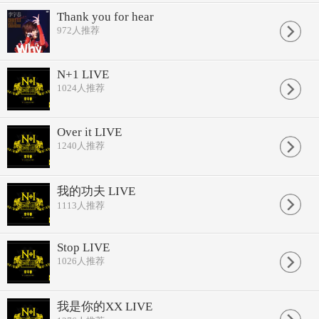
Thank you for hear
972
人推荐
N+1 LIVE
1024
人推荐
Over it LIVE
1240
人推荐
我的功夫 LIVE
1113
人推荐
Stop LIVE
1026
人推荐
我是你的XX LIVE