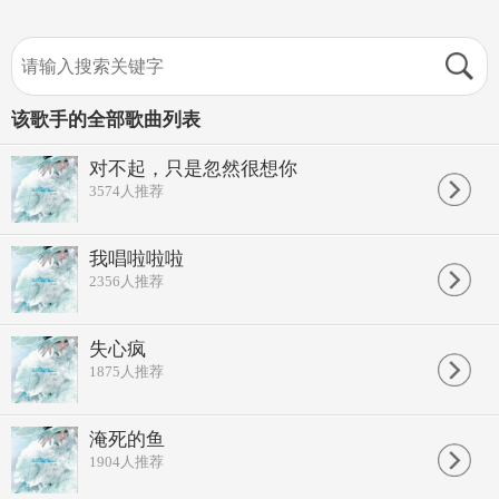
该歌手的全部歌曲列表
对不起，只是忽然很想你
3574
人推荐
我唱啦啦啦
2356
人推荐
失心疯
1875
人推荐
淹死的鱼
1904
人推荐