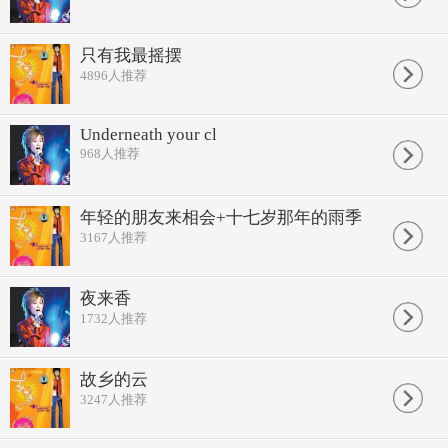
只有我最摇摆
4896
人推荐
Underneath your cl
968
人推荐
年轻的朋友来相会+十七岁那年的雨季
3167
人推荐
夜来香
1732
人推荐
故乡的云
3247
人推荐