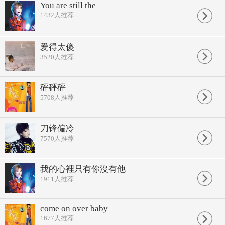
You are still the
1432
人推荐
爱得太傻
3520
人推荐
砰砰砰
5708
人推荐
刀锋偏冷
7570
人推荐
我的心裡只有你沒有他
1911
人推荐
come on over baby
1677
人推荐